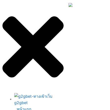
Skip
to
content
หน้าแรก