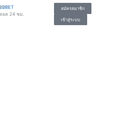
่อเรา
สมัครสมาชิก
ตลอด 24 ชม.
เข้าสู่ระบบ