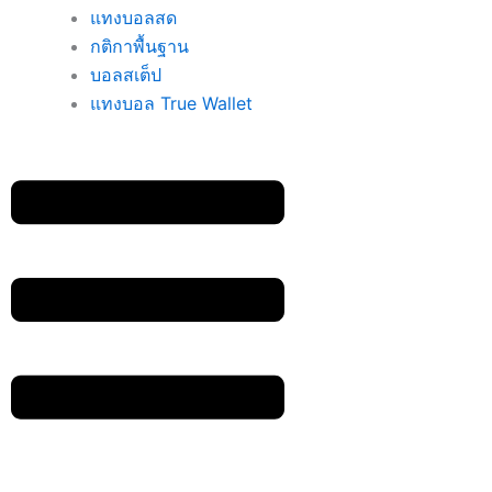
แทงบอลสด
กติกาพื้นฐาน
บอลสเต็ป
แทงบอล True Wallet