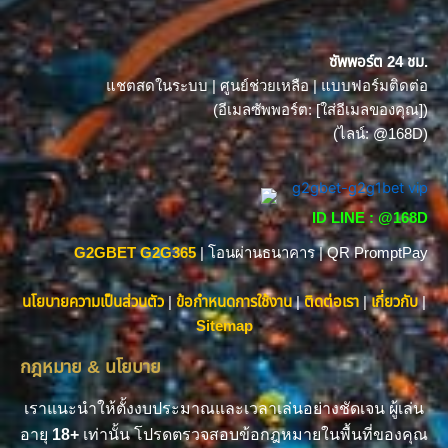
ซัพพอร์ต 24 ชม.
แชตสดในระบบ | ศูนย์ช่วยเหลือ | แบบฟอร์มติดต่อ
(อีเมลซัพพอร์ต: [ใส่อีเมลของคุณ])
(ไลน์: @168D)
ID LINE : @168D
G2GBET G2G365
| โอนผ่านธนาคาร | QR PromptPay
นโยบายความเป็นส่วนตัว
|
ข้อกำหนดการใช้งาน
|
ติดต่อเรา
|
เกี่ยวกับ
|
Sitemap
กฎหมาย & นโยบาย
เราแนะนำให้ตั้งงบประมาณและเวลาเล่นอย่างชัดเจน ผู้เล่น
อายุ
18+
เท่านั้น โปรดตรวจสอบข้อกฎหมายในพื้นที่ของคุณ