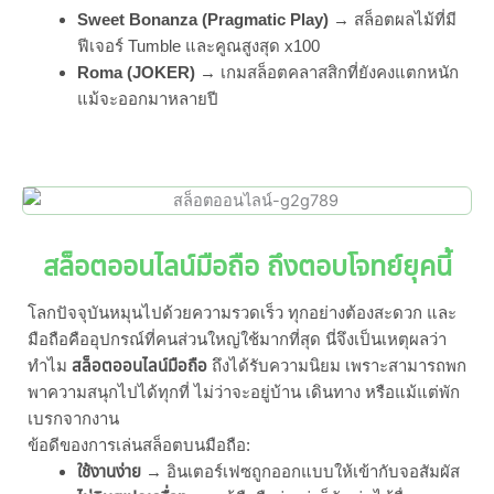
Sweet Bonanza (Pragmatic Play)
→ สล็อตผลไม้ที่มี
ฟีเจอร์ Tumble และคูณสูงสุด x100
Roma (JOKER)
→ เกมสล็อตคลาสสิกที่ยังคงแตกหนัก
แม้จะออกมาหลายปี
สล็อตออนไลน์มือถือ ถึงตอบโจทย์ยุคนี้
โลกปัจจุบันหมุนไปด้วยความรวดเร็ว ทุกอย่างต้องสะดวก และ
มือถือคืออุปกรณ์ที่คนส่วนใหญ่ใช้มากที่สุด นี่จึงเป็นเหตุผลว่า
ทำไม
สล็อตออนไลน์มือถือ
ถึงได้รับความนิยม เพราะสามารถพก
พาความสนุกไปได้ทุกที่ ไม่ว่าจะอยู่บ้าน เดินทาง หรือแม้แต่พัก
เบรกจากงาน
ข้อดีของการเล่นสล็อตบนมือถือ:
ใช้งานง่าย
→ อินเตอร์เฟซถูกออกแบบให้เข้ากับจอสัมผัส