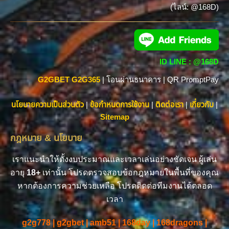
(ไลน์: @168D)
ID LINE : @168D
G2GBET G2G365
| โอนผ่านธนาคาร | QR PromptPay
นโยบายความเป็นส่วนตัว
|
ข้อกำหนดการใช้งาน
|
ติดต่อเรา
|
เกี่ยวกับ
|
Sitemap
กฎหมาย & นโยบาย
เราแนะนำให้ตั้งงบประมาณและเวลาเล่นอย่างชัดเจน ผู้เล่น
อายุ
18+
เท่านั้น โปรดตรวจสอบข้อกฎหมายในพื้นที่ของคุณ
หากต้องการความช่วยเหลือ โปรดติดต่อทีมงานได้ตลอด
เวลา
g2g778
|
g2gbet
|
amb51
|
168day
|
168dragons
|