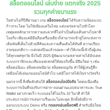
สล็อตออนไลน์ เล่นง่าย แตกจริง 2025
รวมทุกค่ายมาแรง
ในช่วงไม่กี่ปีที่ผ่านมา เกม
สล็อตออนไลน์
ได้รับความนิยมแบบ
ก้าวกระโดด ไม่ใช่เพียงแค่ในไทย แต่แพร่หลายไปทั่วโลก
เหตุผลหลักมาจากความสะดวกที่ไม่จำเป็นต้องเดินทางไปคาสิ
โนจริง เพียงแค่มีมือถือเครื่องเดียวก็สามารถเข้าสู่โลกแห่งการ
เดิมพันที่เต็มไปด้วยสีสันและความตื่นเต้นได้ทันที ความเรียบ
ง่ายของกติกา—แค่กดสปินแล้วรอผล—ทำให้เกมนี้เข้าถึงผู้เล่น
ได้ทุกเพศทุกวัย ยิ่งในปี 2025 ผู้พัฒนาเกมหลายค่ายได้อัปเดต
ระบบกราฟิกและเสียงเอฟเฟกต์ให้สมจริงขึ้น มีธีมใหม่ ๆ เช่น
สล็อตอนิเมะ สล็อตเทพนิยาย สล็อตผจญภัย ทำให้ผู้เล่นรู้สึก
เหมือนได้เล่นเกมออนไลน์ทั่วไป แต่มีโอกาสได้เงินรางวัลจริง
นอกจากนี้ สิ่งที่ผลักดันให้
สล็อตออนไลน์มือถือ
โตต่อเนื่องคือ
ระบบการเงินที่รองรับการฝาก–ถอนผ่านแอปธนาคารและ True
Wallet อย่างรวดเร็ว ระบบออโต้ไม่เกิน 10 วินาที ทำให้
ประสบการณ์การเล่นราบรื่นและไม่สะดุด อีกทั้งยังมีการ
ออกแบบระบบ Demo หรือ
ทดลองเล่นสล็อตฟรี
สำหรับมือใหม่