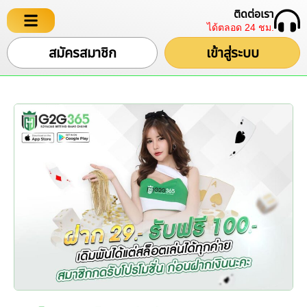
Skip
ติดต่อเรา
to
ได้ตลอด 24 ชม.
content
สมัครสมาชิก
เข้าสู่ระบบ